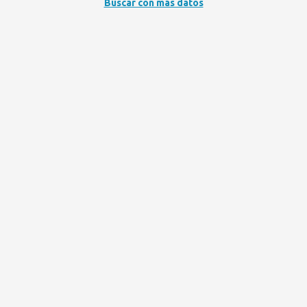
Buscar con más datos
PRÓFUGO
KEVIN KAIZEM
ESPINOSA PANDIELLA
"ESTAFA AGRAVADA"
PRÓFUGO